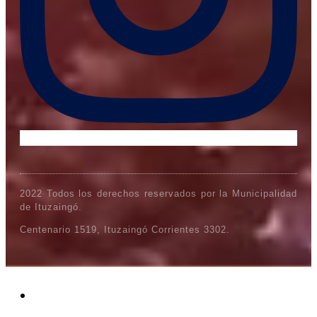
2022 Todos los derechos reservados por la Municipalidad
de Ituzaingó.
Centenario 1519, Ituzaingó Corrientes 3302.