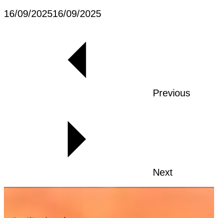
Posted
16/09/2025
16/09/2025
on
Previous
Next